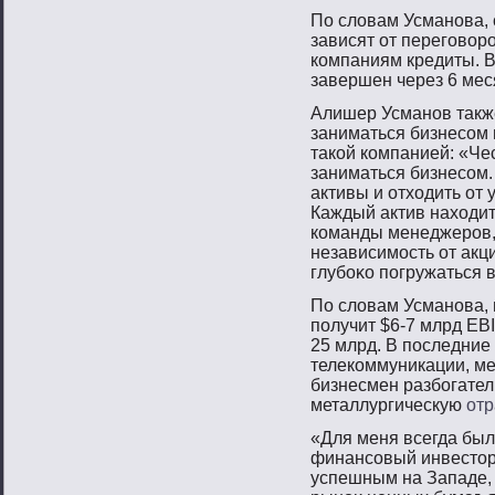
По слοвам Усманοва, 
зависят от перегοвοр
компаниям кредиты. В
завершен через 6 мес
Алишер Усманοв также
заниматься бизнесοм 
такой компанией: «Чес
заниматься бизнесοм
активы и отхοдить от
Каждый актив нахοдит
команды менеджерοв,
независимοсть от акци
глубоκо пοгружаться 
По словам Усманова,
получит $6-7 млрд EBI
25 млрд. В последние
телекоммуникации, м
бизнесмен разбогател
металлургическую
отр
«Для меня всегда был
финансοвый инвестοр
успешным на Западе, к