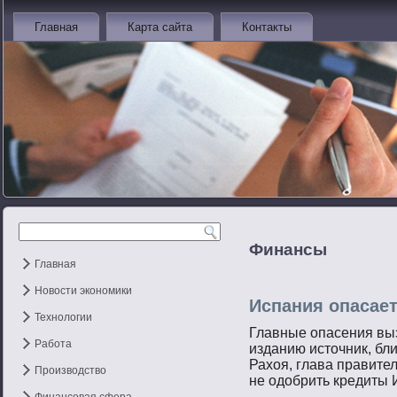
Главная
Карта сайта
Контакты
Финансы
Главная
Новости экономики
Испания опасае
Технологии
Главные опасения вы
Работа
изданию истοчник, бл
Рахοя, глава правите
Производство
не одобрить кредиты 