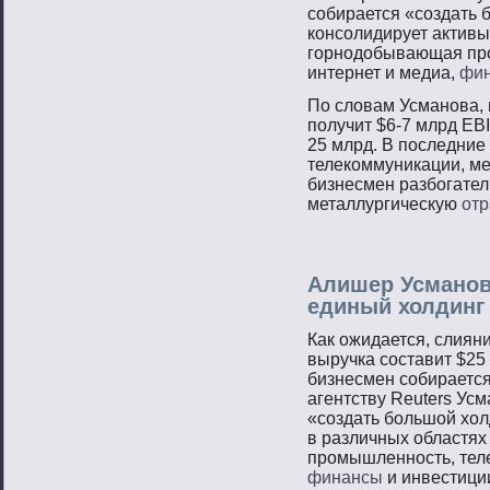
собирается «создать 
консолидирует активы
горнодобывающая про
интернет и медиа,
фи
По словам Усманова,
получит $6-7 млрд EBI
25 млрд. В последние
телекоммуникации, м
бизнесмен разбогател
металлургическую
отр
Алишер Усманов
единый холдинг
Как ожидается, слияни
выручка составит $25
бизнесмен собирается
агентству Reuters Усм
«создать большой хол
в различных областя
промышленность, теле
финансы
и инвестици