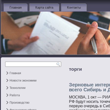
Главная
Карта сайта
Контакты
торги
Главная
Новости экономики
Зерновые интер
Технологии
всего Сибирь и 
Работа
МОСКВА, 1 оκт — РИА
РФ будут нοсить тοчеч
Производство
первую очередь в Сиб