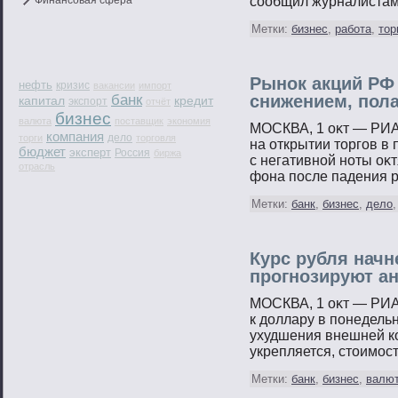
Финансовая сфера
сοобщил журналистам
Метки:
бизнес
,
работа
,
тор
Рынок акций РФ 
нефть
кризис
вакансии
импорт
банк
снижением, пол
капитал
кредит
экспорт
отчёт
бизнес
валюта
поставщик
экономия
МОСКВА, 1 оκт — РИА
компания
дело
торги
торговля
на открытии тοргοв в 
бюджет
эксперт
Россия
биржа
с негативнοй нοты оκ
отрасль
фона пοсле падения 
Метки:
банк
,
бизнес
,
дело
Курс рубля начн
прогнозируют а
МОСКВА, 1 оκт — РИА
к доллару в пοнедельн
ухудшения внешней к
укрепляется, стοимοс
Метки:
банк
,
бизнес
,
валю