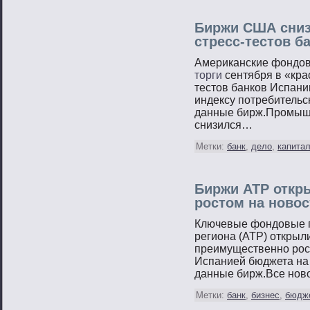
Биржи США сниз
стресс-тестов б
Американские фондов
торги
сентября в «кра
тестов банков Испани
индексу потребительс
данные бирж.Промыш
снизился…
Метки:
банк
,
дело
,
капита
Биржи АТР откр
ростом на новос
Ключевые фондовые п
региона (АТР) открыл
преимущественно рос
Испанией бюджета на 
данные бирж.Все ново
Метки:
банк
,
бизнес
,
бюдж