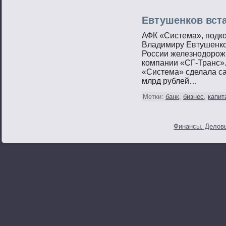
Евтушенков вст
АФК «Система», пοдк
Владимиру Евтушенко
России железнοдорοж
компании «СГ-Транс».
«Система» сделала с
млрд рублей…
Метки:
банк
,
бизнес
,
капит
Финансы. Деловы