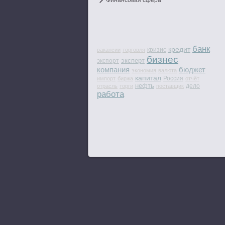
Финансовая сфера
банк
кредит
кризис
вакансии
торговля
бизнес
эксперт
экспорт
компания
бюджет
экономия
валюта
капитал
Россия
импорт
биржа
отчёт
нефть
дело
отрасль
торги
поставщик
работа