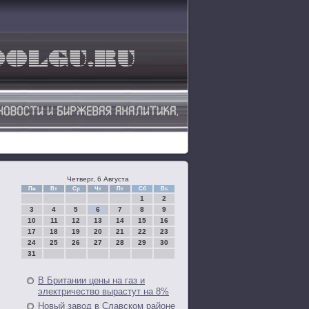
Четверг, 6 Августа
Пн
Вт
Ср
Чт
Пт
Сб
Вс
1
2
3
4
5
6
7
8
9
10
11
12
13
14
15
16
17
18
19
20
21
22
23
24
25
26
27
28
29
30
31
В Британии цены на газ и
электричество вырастут на 8%
Новый завод в Славском районе