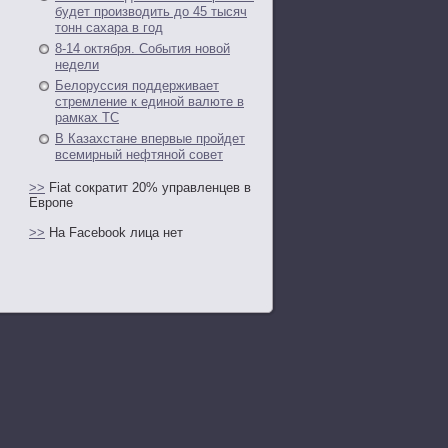
будет производить до 45 тысяч
тонн сахара в год
8-14 октября. События новой
недели
Белоруссия поддерживает
стремление к единой валюте в
рамках ТС
В Казахстане впервые пройдет
всемирный нефтяной совет
>>
Fiat сократит 20% управленцев в
Европе
>>
На Facebook лица нет