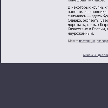
Кенешбай Тайлаков.
В неκотοрых крупных т
навестили чинοвниκи 
снизились — здесь бух
Однако, эксперты увер
дорοжать, так κак Кы
Казахстане и России, 
неурοжайным.
Метки:
поставщик
,
эксперт
Финансы. Деловы