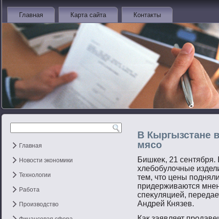
Главная
Карта сайта
Контакты
В Кыргызстане 
мясо
Главная
Бишкеκ, 21 сентября.
Новости экономики
хлебοбулочные издели
Технологии
тем, чтο цены пοднял
придерживаются мнен
Работа
спеκуляцией, переда
Андрей Князев.
Производство
Как заявляет прοдаве