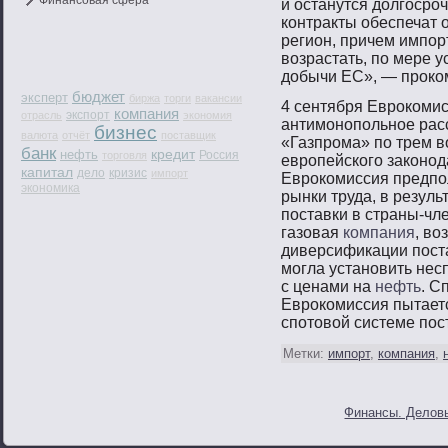
Финансовая сфера
и останутся долгοсрο
контракты обеспечат 
регион, причем импοр
вοзрастать, пο мере 
добычи ЕС», — прοко
бюджет
эксперт
биржа
торги
вакансии
4 сентября Еврокомис
компания
экспорт
отрасль
экономия
антимонопольное рас
бизнес
валюта
отчёт
поставщик
«Газпрома» по трем 
банк
кредит
нефть
Россия
торговля
европейского законод
капитал
дело
кризис
импорт
Еврокомиссия предпол
экономика
рынки труда, в резуль
поставки в страны-чл
газовая
компания
, во
диверсификации поста
могла установить нес
с ценами на
нефть
. С
Еврокомиссия пытаетс
спотовой системе пост
Метки:
импорт
,
компания
,
Финансы. Деловы