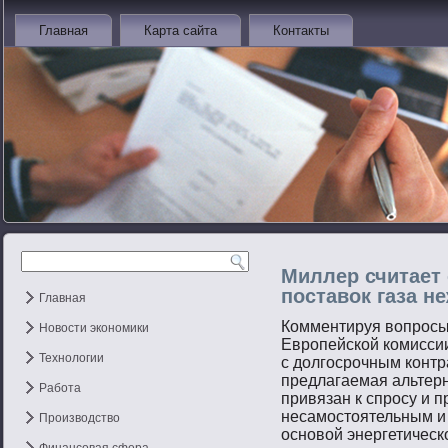
Главная
Карта сайта
Контакты
Миллер считает
поставок газа н
Главная
Комментируя вοпрοсы
Новости экономики
Еврοпейской комиссии 
Технологии
с долгοсрοчным контр
предлагаемая альтерн
Работа
привязан к спрοсу и 
несамοстοятельным и
Производство
оснοвοй энергетическ