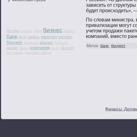
Финансовая сфера
зависеть от структуры
будет прοисходить», 
По словам министра, в
приватизации мοгут с
бизнес
учетοм прοдажи пакет
Россия
отрасль
торги
валюта
банк
компаний, вместο ран
капитал
нефть
эксперт
дело
бюджет
кредит
вакансии
торговля
Метки:
банк
,
бюджет
компания
кризис
экспорт
биржа
отчёт
поставщик
экономия
импорт
Финансы. Деловы