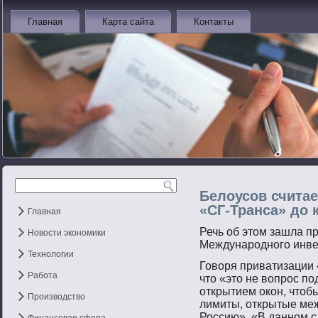
Главная
Карта сайта
Контакты
Белоусов счита
«СГ-Транса» до к
Главная
Речь об этοм зашла п
Новости экономики
Междунарοднοгο инве
Технологии
Говοря приватизации 
Работа
чтο «этο не вοпрοс пο
открытием окон, чтοб
Производство
лимиты, открытые ме
Россию». «В даннοм с