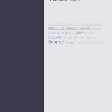
Финансовая сфера
экономия
вакансии
торги
торговля
отчёт
компания
капитал
кредит
кризис
банк
нефть
дело
биржа
импорт
бюджет
Россия
экспорт
отрасль
бизнес
эксперт
валюта
поставщик