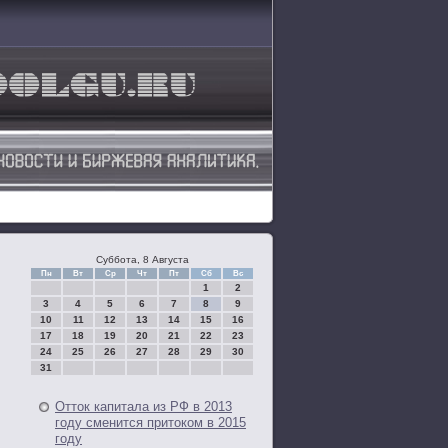
Суббота, 8 Августа
Пн
Вт
Ср
Чт
Пт
Сб
Вс
1
2
3
4
5
6
7
8
9
10
11
12
13
14
15
16
17
18
19
20
21
22
23
24
25
26
27
28
29
30
31
Отток капитала из РФ в 2013
году сменится притоком в 2015
году