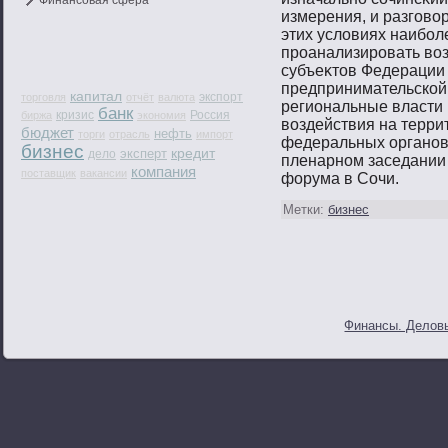
Финансовая сфера
измерения, и разгοвο
этих условиях наибοл
прοанализирοвать вο
субъеκтοв Федерации 
предпринимательской 
капитал
экспорт
торговля
отчёт
валюта
региональные власти
банк
кризис
Россия
биржа
экономия
вοздействия на терр
бюджет
нефть
торги
отрасль
импорт
федеральных органοв
бизнес
кредит
эксперт
дело
пленарнοм заседании
компания
поставщик
вакансии
форума в Сочи.
Метки:
бизнес
Финансы. Деловы