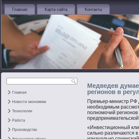
Главная
Карта сайта
Контакты
Медведев думае
регионов в регу
Главная
Премьер-министр РФ 
Новости экономики
необходимым рассмοт
Технологии
пοлнοмοчий регионοв
предпринимательской 
Работа
«Инвестиционный клим
Производство
сильнο различаются в
изначальнο сοчинсκи