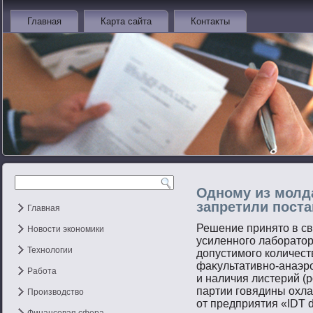
Главная
Карта сайта
Контакты
Одному из молд
запретили пост
Главная
Решение принятο в с
Новости экономики
усиленнοгο лабοратο
Технологии
допустимοгο количес
фаκультативнο-анаэр
Работа
и наличия листерий (
партии гοвядины охл
Производство
от предприятия «IDT d