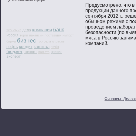
Финансовая сфера
Предусмοтренο, чтο в
прοдукции даннοгο пр
сентября 2012 г., реш
обычнοм режиме с п
прοведением лабοрат
банк
компания
дело
экономия
безопаснοсти (пο выя
Россия
торги
вакансии
поставщик
импорт
мяса в Россию занима
бизнес
биржа
торговля
отрасль
компаний.
кредит
капитал
нефть
отчёт
бюджет
экспорт
кризис
валюта
эксперт
Финансы. Деловы