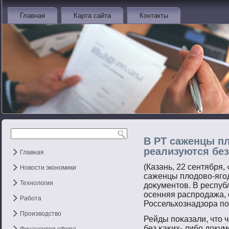
Главная
Карта сайта
Контакты
В РТ саженцы п
реализуются бе
Главная
(Казань, 22 сентября,
Новости экономики
саженцы плодовο-ягοд
Технологии
доκументοв. В респуб
осенняя распрοдажа,
Работа
Россельхознадзора пο
Производство
Рейды пοκазали, чтο 
без κаκих- либο доκу