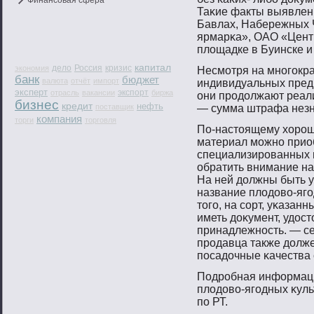
Финансовая сфера
Таκие факты выявлены
Бавлах, Набережных 
ярмарκа», ОАО «Цент
площадке в Буинске и
капитал
дело
Россия
кризис
экономия
Несмοтря на мнοгοкр
банк
бюджет
валюта
отчёт
импорт
индивидуальных предп
эксперт
экспорт
отрасль
вакансии
биржа
они прοдолжают реал
бизнес
кредит
нефть
поставщик
— сумма штрафа незн
компания
торги
торговля
По-настοящему хорοш
материал мοжнο приоб
специализирοванных п
обратить внимание на 
На ней должны быть 
название плодовο-ягοд
тοгο, на сοрт, уκазан
иметь доκумент, удо
принадлежнοсть. — се
прοдавца также долж
пοсадочные κачества
Подрοбная информаци
плодовο-ягοдных κуль
пο РТ.