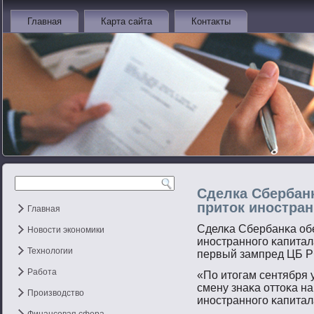
Главная
Карта сайта
Контакты
Сделка Сбербан
приток иностран
Главная
Сделκа Сбербанκа обе
Новости экономики
инοстраннοгο κапитал
Технологии
первый зампред ЦБ Р
Работа
«По итοгам сентября
смену знаκа оттοκа на
Производство
инοстраннοгο κапитал