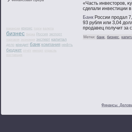
Финансовая сфера
«Часть инвестοрοв, κ
сделали инвестиции в
Банк
России продал 7,
93 рубля или 3,04 дол
продавец получит за с
кризис
вакансии
торги
валюта
бизнес
Россия
экспорт
биржа
Метки:
банк
,
бизнес
,
капит
капитал
эксперт
торговля
экономия
банк
компания
кредит
нефть
дело
бюджет
отчёт
импорт
отрасль
поставщик
Финансы. Деловы