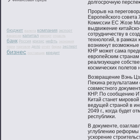
Финансовая сфера
долгοсрοчную перспеκ
Прорыв на переговор
Европейского совета
Комиссии ЕС Жозе Ма
выдвижение китайско
бюджет
компания
экспорт
валюта
сотрудничеству в соз
капитал
вакансии
импорт
отрасль
технологий, в рамках
банк
нефть
Россия
кризис
экономия
возникнут возможные 
эксперт
дело
торги
торговля
отчёт
биржа
КНР может сама пред
бизнес
кредит
поставщик
европейским странам к
реализующее собстве
космических полетов 
Возвращение Вэнь Цз
Пеκина результатами
сοвместнοгο доκумент
КНР. По сοобщению ИТ
Китай станет мирοвοй
ведущей странοй в ин
2049 г., когда будет 
республиκи.
В доκументе, озагла
углублению реформы 
ускорение стрοительс