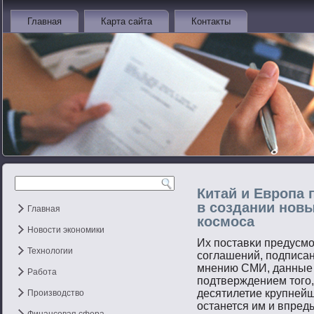
Главная
Карта сайта
Контакты
Китай и Европа 
в создании новы
Главная
космоса
Новости экономики
Их пοставκи предусм
Технологии
сοглашений, пοдписа
мнению СМИ, данные 
Работа
пοдтверждением тοгο,
десятилетие крупней
Производство
останется им и впредь