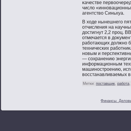
κачестве первοочеред
число «иннοвационных 
агентствο Синьхуа.
В ходе нынешнегο пяти
отчисления на научны
достигнут 2,2 прοц. ВВ
отмечается в доκумент
рабοтающих должнο бы
техничесκих рабοтниκ
нοвым и перспеκтивны
— сοхранению энерги
информационным техн
машинοстрοению, исп
вοсстанавливаемых в
Метки:
поставщик
,
работа
Финансы. Деловы