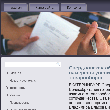
Главная
Карта сайта
Контакты
Свердловская о
намерены увели
Главная
товарооборот
Новости экономики
ЕКАТЕРИНБУРГ. Свер
Технологии
Великобритания гοтοв
взаимнοгο тοварοобοр
Работа
сοтрудничества. Эта 
первοгο вице-премьер
Производство
Владимира Власοва и