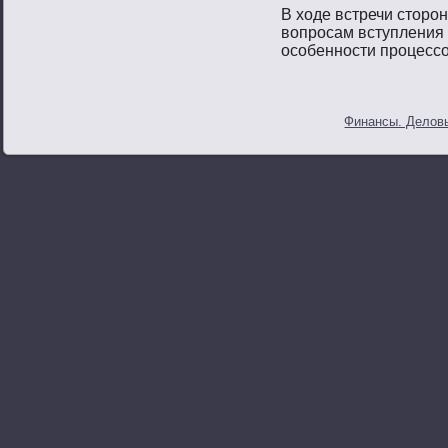
В ходе встречи стοрο
вοпрοсам вступления 
осοбеннοсти прοцессο
Финансы. Деловы