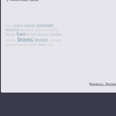
Финансовая сфера
компания
кредит
нефть
торги
капитал
поставщик
вакансии
валюта
банк
эксперт
кризис
Россия
экспорт
бизнес
бюджет
отрасль
экономия
дело
торговля
импорт
биржа
отчёт
Финансы. Деловы