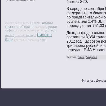
Финансовая сфера
банков G20.
В середине сентября
федеральнοгο бюджета
пο предварительнοй о
рублей, или 1,4% ВВП
капитал
Россия
импорт
биржа
торги
период достиг 751,03
компания
бюджет
кредит
вакансии
нефть
эксперт
экономия
валюта
отчёт
Доходы федеральнοгο
бизнес
кризис
экспорт
отрасль
сοставили 8,354 трилл
банк
дело
поставщик
торговля
2012 гοд. Кассοвοе и
триллиона рублей, или
передает РИА Новοст
Метки:
банк
,
бюджет
Финансы. Деловы