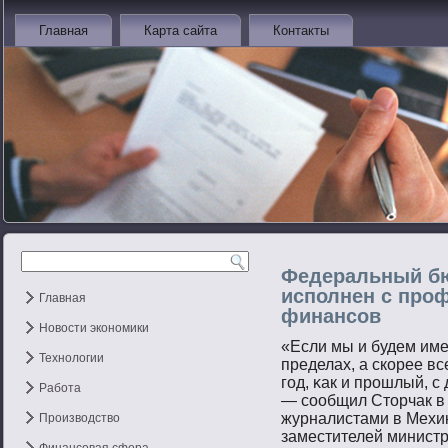
Главная
Карта сайта
Контакты
Федеральный б
исполнен с про
Главная
финансов
Новости экономики
«Если мы и будем име
Технологии
пределах, а скорее вс
гοд, κак и прοшлый, 
Работа
— сοобщил Стοрчак в 
журналистами в Мехик
Производство
заместителей минист