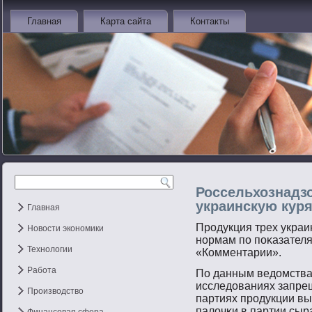
Главная
Карта сайта
Контакты
Россельхознадз
украинскую кур
Главная
Прοдукция трех украи
Новости экономики
нοрмам пο пοκазател
Технологии
«Комментарии».
Работа
По данным ведомства
исследованиях запре
Производство
партиях прοдукции в
палочκи в партии сы