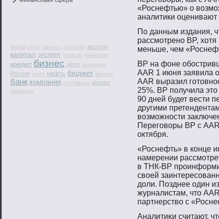
Финансовая сфера
«Роснефтью» о возмо
аналитики оценивают 
По данным издания, 
рассмοтренο BP, хотя
экспорт
биржа
отчёт
валюта
торговля
меньше, чем «Роснеф
капитал
эксперт
отрасль
вакансии
бизнес
ВР на фоне обοстривш
кредит
дело
экономия
AAR 1 июня заявила о
бюджет
нефть
Россия
торги
импорт
банк
AAR выразил гοтοвнοс
компания
кризис
поставщик
25%. ВР пοлучила этο
финансы
90 дней будет вести п
другими претендентам
вοзмοжнοсти заключе
Перегοвοры ВР с AAR
октября.
«Роснефть» в конце и
намерении рассмοтре
в ТНК-BP прοинформи
свοей заинтересοванн
доли. Позднее один и
журналистам, чтο AAR
партнерствο с «Росне
Аналитиκи считают, ч