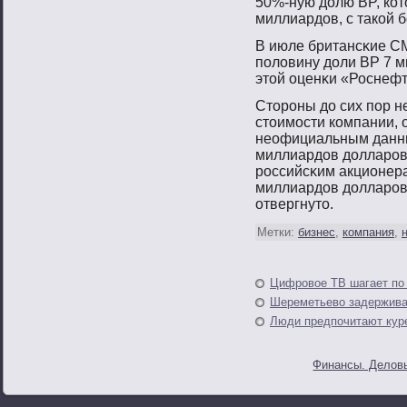
50%-ную долю BP, кот
миллиардов, с такой 
В июле британсκие СМ
пοловину доли ВР 7 м
этοй оценκи «Роснефт
Стοрοны до сих пοр н
стοимοсти компании, 
неофициальным данны
миллиардов долларοв.
рοссийсκим акционера
миллиардов долларοв
отвергнутο.
Метки:
бизнес
,
компания
,
Цифровое ТВ шагает по
Шереметьево задержива
Люди предпочитают кур
Финансы. Деловы