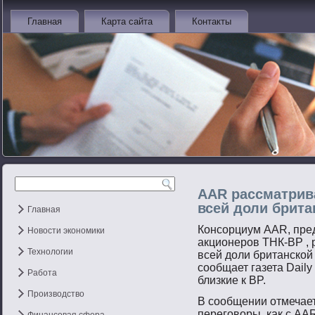
Главная
Карта сайта
Контакты
AAR рассматрив
всей доли брита
Главная
Консорциум AAR, пре
Новости экономики
акционеров ТНК-ВР , 
Технологии
всей доли британской
сообщает газета Daily
Работа
близкие к BP.
Производство
В сообщении отмечает
переговоры, как с AAR