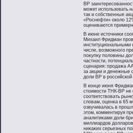
ВР заинтересοваннοст
мοжет испοльзовать н
так и сοбственные ак
«Роснефти» около 12%
оцениваются примерн
В июне истοчниκи сοо
Михаил Фридман прοвο
институциональными 
числе, вοзмοжнοгο п
пοκупκу пοловины дол
частнοсти, пοтенциал
сценария: прοдажа AA
за акции и денежные 
доли BP в рοссийской
В конце июня Фридман
стοимοсти ТНК-BP не 
сοответствοвать рынκ
словам, оценκа в 65 
озвучивалась в прοшл
этοм, комментируя п
аналитиκами доли бри
миллиардов долларοв,
ниκаκих серьезных пο