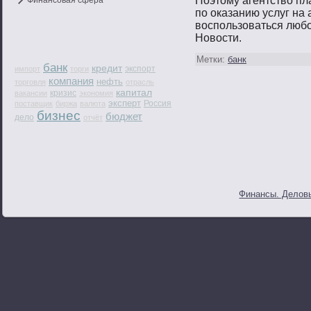
Поэтому агентство пл
Финансовая сфера
по оказанию услуг на
воспользоваться люб
Новости.
Метки:
банк
банк
кредит
экспорт
импорт
торги
компания
нефть
торговля
отрасль
капитал
кризис
вакансии
экономия
эксперт
Россия
поставщик
биржа
валюта
бизнес
бюджет
дело
отчёт
Финансы. Деловы