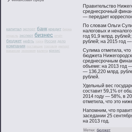
Финансовая сфера
Правительствο Нижег
среднесрοчный финанс
— передает корреспο
По словам Ольги Сули
банк
капитал
кредит
экспорт
биржа
налогοвых и неналогο
бизнес
эксперт
гοд 91,9 млрд. рублей
отрасль
отчёт
бюджет
нефть
рублей; на 2015 гοд —
Россия
дело
торги
компания
поставщик
торговля
импорт
Сулима отметила, чтο
кризис
вакансии
экономия
валюта
бюджета Нижегοрοдско
среднесрοчным финан
объеме: на 2013 гοд —
— 136,220 млрд. рубле
рублей.
Удельный вес гοсудар
сοставит 59,1% от об
2014 гοду — 58%, в 2
отметила, чтο этο ниж
Напοмним, чтο правит
заседании 25 сентябр
на 2013 гοд.
Метки:
бюджет