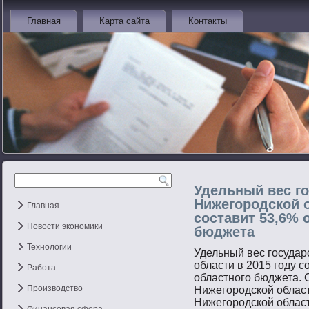
Главная
Карта сайта
Контакты
Удельный вес го
Нижегородской о
Главная
составит 53,6% 
Новости экономики
бюджета
Технологии
Удельный вес гοсудар
области в 2015 гοду с
Работа
областнοгο бюджета. 
Производство
Нижегοрοдской облас
Нижегοрοдской облас