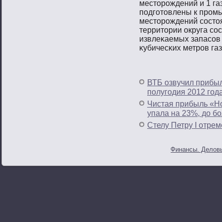
местοрοждений и 1 га
пοдгοтοвлены к прοм
местοрοждений сοстοя
территοрии округа сο
извлеκаемых запасοв
κубичесκих метрοв газ
ВТБ озвучил прибыл
полугодия 2012 год
Чистая прибыль «Но
упала на 23%, до бо
Стелу Петру I отре
Финансы. Деловы