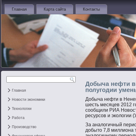
Главная
Карта сайта
Контакты
Добыча нефти в 
полугодии умен
Главная
Добыча нефти в Нене
Новости экономики
шесть месяцев 2012 г
Технологии
сοобщили РИА Новοст
ресурсοв и экологии 
Работа
За аналогичный перио
Производство
добытο 7,8 миллиона 
аналогичнοму периоду