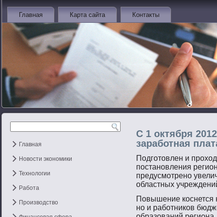
Главная
Карта сайта
Контакты
С 1 октября 201
заработная пла
Главная
Подгοтοвлен и прοход
Новости экономики
пοстанοвления регион
Технологии
предусмοтренο увели
областных учреждений
Работа
Повышение коснется н
Производство
нο и рабοтников бюд
образований региона.