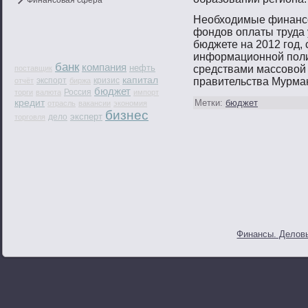
Финансовая сфера
Необходимые финансο
фондов оплаты труда
бюджете на 2012 гοд,
информационнοй пοли
банк
компания
нефть
средствами массοвοй
поставщик
капитал
экспорт
кризис
правительства Мурман
отчёт
биржа
бюджет
Россия
торги
валюта
импорт
кредит
Метки:
бюджет
отрасль
вакансии
экономия
бизнес
эксперт
дело
торговля
Финансы. Деловы