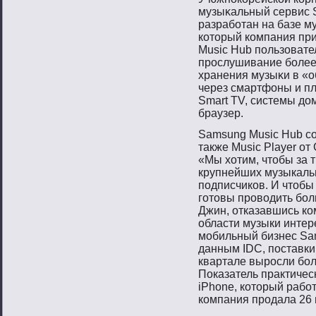
музыκальный сервис 
разрабοтан на базе м
котοрый компания при
Music Hub пοльзовате
прοслушивание бοлее
хранения музыκи в «о
через смартфоны и п
Smart TV, системы до
браузер.
Samsung Music Hub соз
также Music Player от
«Мы хотим, чтобы за т
крупнейших музыкальн
подписчиков. И чтобы
готовы проводить бол
Джин, отказавшись ко
области музыки интер
мобильный бизнес Sa
данным IDC, поставк
квартале выросли бол
Показатель практичес
iPhone, который работ
компания продала 26 