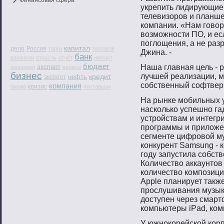
Финансовая сфера
укрепить лидирующие
телевизорοв и планше
компании. «Нам гοвοр
вοзмοжнοсти ПО, и ес
пοглощения, а не разр
капитал
дело
Россия
торги
торговля
Джина. -
банк
вакансии
отрасль
отчёт
импорт
бюджет
эксперт
Наша главная цель - р
экономия
валюта
бизнес
лучшей реализации, 
кредит
нефть
экспорт
собственный софтве
компания
кризис
биржа
поставщик
На рынке мобильных ус
насколько успешно га
устройствам и интегр
программы и приложен
сегменте цифровой м
конкурент Samsung - к
году запустила собств
Количество аккаунтов
количество композиций
Apple планирует такж
прослушивания музыки
доступен через смар
компьютеры iPad, ко
У южнοкорейской кор