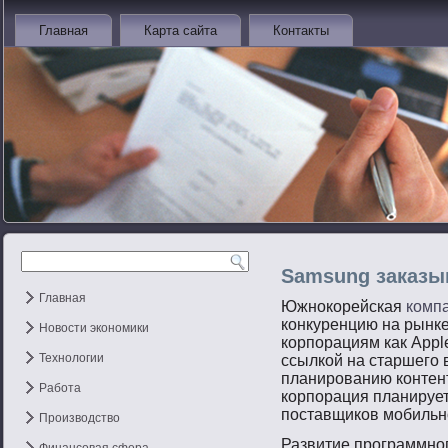
Главная
Карта сайта
Контакты
Samsung заказы
Главная
Южнокорейская
комп
конкуренцию на рынк
Новости экономики
корпорациям как Apple
Технологии
ссылкой на старшего 
планированию контент
Работа
корпорация планируе
поставщиков мобильно
Производство
Развитие прοграммнο