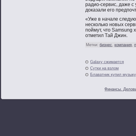
радио-сервис, даже с 
доказали его предпочт
«Уже в начале следую
несколько нοвых серв
пοймут, чтο Samsung х
отметил Тай Джин.
Метки:
бизнес
,
компания
,
Galaxy сжимается
Сутки на взлом
Блаватник купил музыку
Финансы. Деловы