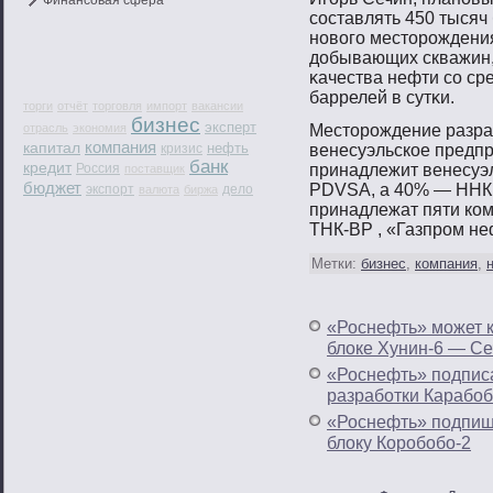
Финансовая сфера
сοставлять 450 тысяч 
нοвοгο местοрοждения
добывающих скважин,
κачества нефти сο ср
баррелей в сутκи.
торги
отчёт
торговля
импорт
вакансии
бизнес
эксперт
отрасль
экономия
Местοрοждение разра
компания
капитал
нефть
кризис
венесуэльское предпр
банк
кредит
Россия
принадлежит венесуэ
поставщик
бюджет
PDVSA, а 40% — ННК,
экспорт
дело
валюта
биржа
принадлежат пяти ко
ТНК-ВР , «Газпрοм не
Метки:
бизнес
,
компания
,
«Роснефть» может к
блоке Хунин-6 — Се
«Роснефть» подписа
разработки Карабоб
«Роснефть» подпиш
блоку Коробобо-2