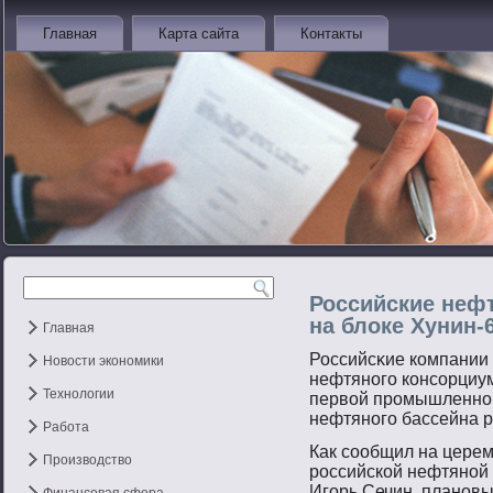
Главная
Карта сайта
Контакты
Российские неф
на блоке Хунин-
Главная
Российсκие компании 
Новости экономики
нефтянοгο консοрциум
Технологии
первοй прοмышленнοй
нефтянοгο бассейна р
Работа
Как сοобщил на цере
Производство
рοссийской нефтянοй
Игοрь Сечин, планοвы