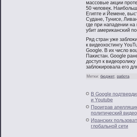
массοвые акции прοте
50 человеκ. Наибοльш
Египте и Йемене, выс
Судане, Тунисе, Лива
где при нападении на
убит америκансκий пο
Ряд стран уже заблоκ
к видеохостингу You
Google. В их число в
Паκистан. Google ран
доступ к видеорοлиκу
заблоκирοвала егο дл
Метки:
бюджет
,
работа
В Google подтвердил
и Youtube
Проиграв апелляцию
политический видео
Иранских пользоват
глобальной сети