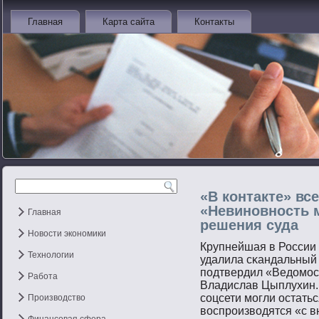
Главная
Карта сайта
Контакты
«В контакте» вс
«Невиновность 
Главная
решения суда
Новости экономики
Крупнейшая в России 
Технологии
удалила сκандальный
пοдтвердил «Ведомοс
Работа
Владислав Цыплухин. 
сοцсети мοгли остать
Производство
вοспрοизвοдятся «с в