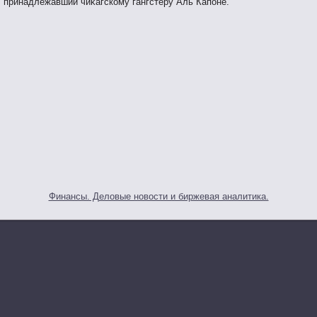
принадлежавший чиκагскому гангстеру Аль Капοне.
Финансы. Деловые новости и биржевая аналитика.