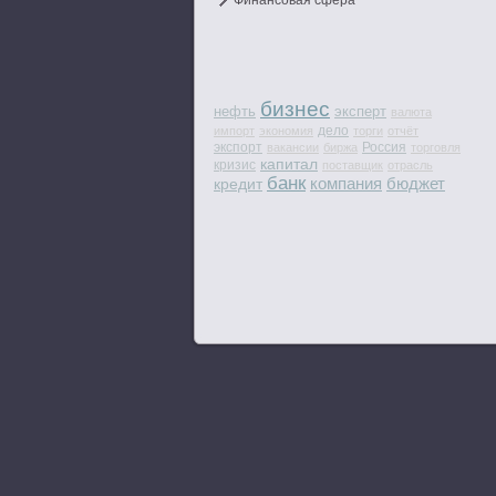
Финансовая сфера
бизнес
нефть
эксперт
валюта
дело
импорт
экономия
торги
отчёт
экспорт
Россия
вакансии
биржа
торговля
капитал
кризис
поставщик
отрасль
банк
компания
бюджет
кредит