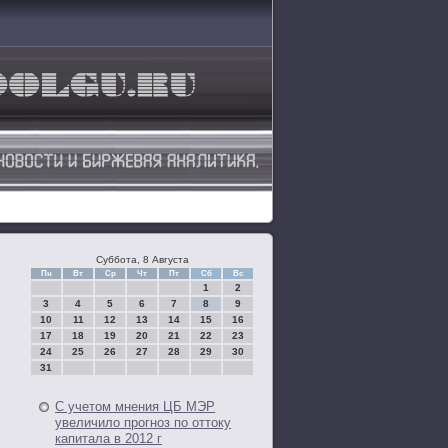
Суббота, 8 Августа
Пн
Вт
Ср
Чт
Пт
Сб
Вс
1
2
3
4
5
6
7
8
9
10
11
12
13
14
15
16
17
18
19
20
21
22
23
24
25
26
27
28
29
30
31
С учетом мнения ЦБ МЭР
увеличило прогноз по оттоку
капитала в 2012 г