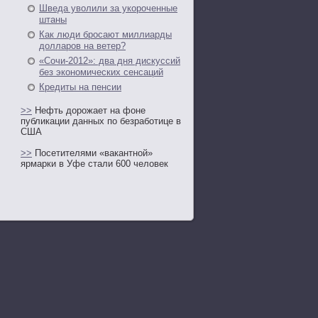
Шведа уволили за укороченные
штаны
Как люди бросают миллиарды
долларов на ветер?
«Сочи-2012»: два дня дискуссий
без экономических сенсаций
Кредиты на пенсии
>>
Нефть дорожает на фоне
публикации данных по безработице в
США
>>
Посетителями «вакантной»
ярмарки в Уфе стали 600 человек