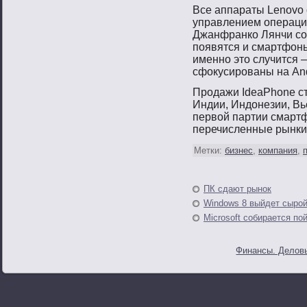
Все аппараты Lenovo 
управлением операци
Джанфранко Лянчи соо
появятся и смартфоны
именно это случится 
сфокусированы на And
Продажи IdeaPhone ст
Индии, Индонезии, В
первой партии смартф
перечисленные рынки
Метки:
бизнес
,
компания
,
ПК сдают рынок
Windows 8 выйдет сыро
Microsoft собирается пой
Финансы. Деловы