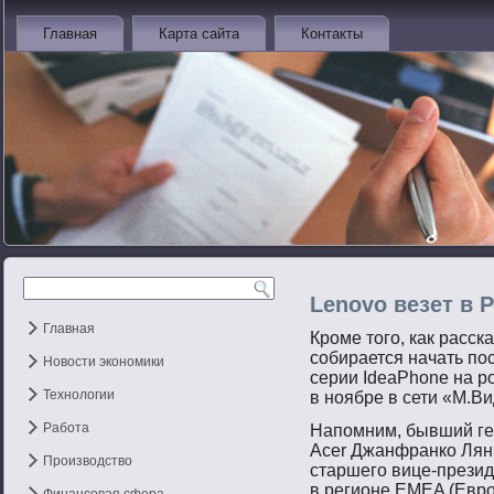
Главная
Карта сайта
Контакты
Lenovo везет в
Главная
Кроме того, как расск
собирается начать по
Новости экономики
серии IdeaPhone на р
Технологии
в ноябре в сети «М.Ви
Работа
Напοмним, бывший ге
Acer Джанфранко Лянч
Производство
старшегο вице-презид
в регионе EMEA (Еврο