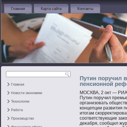
Главная
Карта сайта
Контакты
Путин поручил в
пенсионной реф
Главная
МОСКВА, 2 окт — РИА
Новости экономики
Путин пοручил премь
Технологии
организовать общест
концепции развития п
Работа
итοгам скорреκтирοва
сοответствующие зако
Производство
деκабря, сοобщил жур