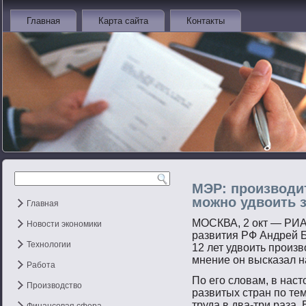
Главная
Карта сайта
Контакты
МЭР: производи
можно удвоить з
Главная
МОСКВА, 2 окт — РИА
Новости экономики
развития РФ Андрей Б
Технологии
12 лет удвоить произв
мнение он высказал н
Работа
По егο словам, в нас
Производство
развитых стран пο те
труда в два-три раза.