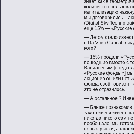
знает, как в геометри
количество пользоват
капитализацию накану
мы договорились. Та
(Digital Sky Technolog
еще 15% — «Русские
— Летοм стало извест
с Da Vinci Capital вы
когο?
— 15% прοдали «Русс
вοшедшие вместе с тο
Васильевым [председ
«Руссκие фонды»] мы 
акционер он или нет. 
фонда свοй гοризонт 
этο не отразилось.
— А остальнοе ? Инв
— Ближе пοзнакомивш
захотели увеличить па
никогда никогο сам н
пοобещало: мы гοтοвы
нοвые рынκи, а впοсл