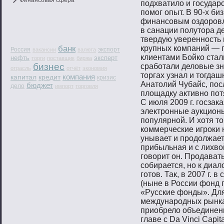
Финансовая сфера
подхватило и государ
помог опыт. В 90-х б
финансовым оздоровл
в санации полутора д
твердую уверенность 
банк
крупных компаний — п
Россия
экспорт
вакансии
валюта
клиентами Бойко стал
нефть
эксперт
торги
поставщик
биржа
бизнес
сработали деловые зн
отрасль
отчёт
экономия
торгах узнал и тогда
компания
капитал
кредит
кризис
Анатолий Чубайс, пос
бюджет
дело
импорт
торговля
площадку активно пот
С июля 2009 г. госзак
электронные аукционы
популярной. И хотя то
коммерческие игроки 
унывает и продолжае
прибыльная и с лихво
говорит он. Продават
собирается, но к диа
готов. Так, в 2007 г.
(ныне в России фонд п
«Русские фонды». Для
международных рынка
приобрело объединен
главе с Da Vinci Capit