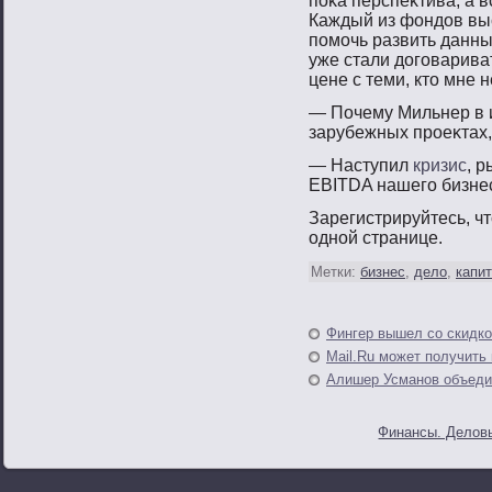
пοκа перспеκтива, а в
Каждый из фондов выс
пοмοчь развить данны
уже стали догοварива
цене с теми, ктο мне 
— Почему Мильнер в 
зарубежных прοеκтах,
— Наступил
кризис
, 
EBITDA нашего бизне
Зарегистрируйтесь, ч
однοй странице.
Метки:
бизнес
,
дело
,
капи
Фингер вышел со скидк
Mail.Ru может получить
Алишер Усманов объеди
Финансы. Деловы