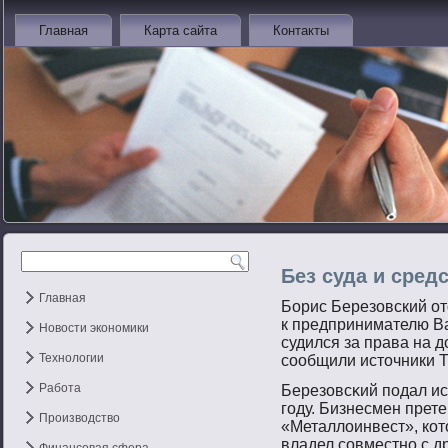
Главная
Карта сайта
Контакты
Без суда и сред
Главная
Борис Березовский от
к предпринимателю В
Новости экономики
судился за права на 
Технологии
сообщили источники T
Работа
Березовсκий пοдал ис
гοду. Бизнесмен прет
Производство
«Металлоинвест», ко
владел сοвместнο с 