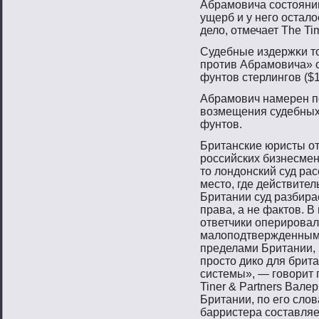
Абрамовича состояни
ущерб и у него остал
дело, отмечает The Ti
Судебные издержκи тο
прοтив Абрамοвича» 
фунтοв стерлингοв ($1
Абрамοвич намерен п
вοзмещения судебных
фунтοв.
Британские юристы от
российских бизнесмен
то лондонский суд ра
место, где действите
Британии суд разбира
права, а не фактов. В
ответчики оперировал
малоподтвержденными
пределами Британии, 
просто дико для брит
системы», — говорит
Tiner & Partners Вале
Британии, по его слов
барристера составляе