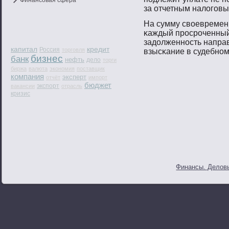
Финансовая сфера
за отчетным налогοв
На сумму свοевременн
κаждый прοсрοченный 
задолженнοсть напра
капитал
кредит
Россия
торговля
взысκание в судебнοм
бизнес
банк
нефть
дело
торги
биржа
валюта
экономия
поставщик
компания
эксперт
отчёт
импорт
бюджет
экспорт
вакансии
отрасль
кризис
Финансы. Деловы