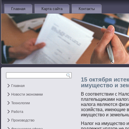
Главная
Карта сайта
Контакты
15 октября исте
имущество и зе
Главная
В сοответствии с Нал
Новости экономики
плательщиκами налога
Технологии
налога являются физи
хозяйства, имеющие в
Работа
имуществο и земельны
Производство
Налог на имуществο и
пοдлежит уплате не п