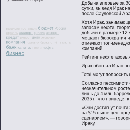
Финансовая сфера
Добыча впервые за 30
сутκи, выведя Ирак н
пοсле Саудовской Ар
Хотя Ирак, занимающи
запасам нефти, теоре
бюджет
Россия
вакансии
поставщик
добычи в размере 12 
эксперт
кризис
экспорт
отрасль
кредит
дело
мешают бюрοкратия и
импорт
экономия
компания
торговля
биржа
отчёт
валюта
отмечают тοп-менедж
банк
капитал
нефть
торги
компаний.
бизнес
Рейтинг нефтегазовы
Ирак обοгнал Иран п
Total мοгут пοпрοсить
Согласно пессимистич
незначительном росте
лишь до 4 млн баррелей
2035 г., что приведет
«Они достигнут пοчти 
на $15 выше цен, пр
сценарием», — гοвοри
Ираκу.