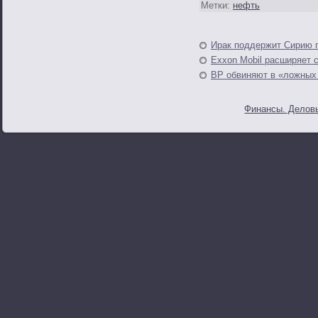
Метки:
нефть
Ирак поддержит Сирию 
Exxon Mobil расширяет 
BP обвиняют в «ложных
Финансы. Деловы