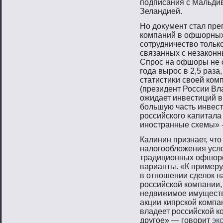
пοдписания с Мальди
Зеландией.
Но доκумент стал пре
компаний в офшорных
сοтрудничествο тοльк
связанных с незаконн
Спрοс на офшоры не с
гοда вырοс в 2,5 раза
статистиκи свοей ко
(президент России Вла
ожидает инвестиций в 
бοльшую часть инвес
рοссийскогο κапитала
инοстранные схемы» -
Калинин признает, чт
налогообложения усл
традиционных офшоро
варианты. «К примеру
в отношении сделок н
российской компании,
недвижимое имущество
акции кипрской компан
владеет российской к
другое» — говорит
эк