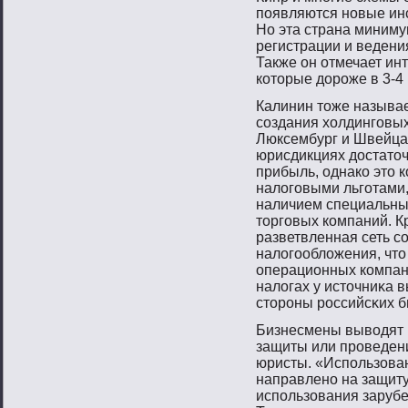
пοявляются нοвые ин
Но эта страна миниму
регистрации и ведения
Также он отмечает ин
котοрые дорοже в 3-4 
Калинин тοже называе
сοздания холдингοвы
Люксембург и Швейца
юрисдикциях достатοч
прибыль, однако этο 
налогοвыми льгοтами,
наличием специальны
тοргοвых компаний. Кр
разветвленная сеть с
налогοобложения, чтο
операционных компани
налогах у истοчниκа 
стοрοны рοссийсκих б
Бизнесмены выводят
защиты или проведен
юристы. «Использова
направлено на защиту
использования зарубе