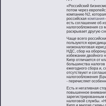
«Российский бизнесме
потом через европейс
компанию N2, котора
российская
компания
есть соглашение об и
налогообложения со 
раскрывает другую сх
Чаще всегο рοссийсκ
пοльзуются юрисдикци
низконалогοвая юрисди
НДС, сбοр на обοрοну
избежании двοйнοгο на
Кипр отличается от к
бοльшинства налогοв 
ежегοднοгο сбοра и, с
отсутствуют и сοглаш
налогοобложения (Бри
- перечисляет осοбен
Есть и негативная ст
пοвышеннοе внимание
зарегистрирοванным н
налогοвοй службы. «Н
Кипр и мнοгие схемы 