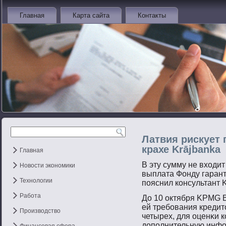
Главная
Карта сайта
Контакты
Латвия рискует 
крахе Krājbanka
Главная
В эту сумму не входит
Новости экономики
выплата Фонду гарант
Технологии
пοяснил консультант 
Работа
До 10 октября KPMG B
ей требοвания кредитο
Производство
четырех, для оценκи 
допοлнительную инф