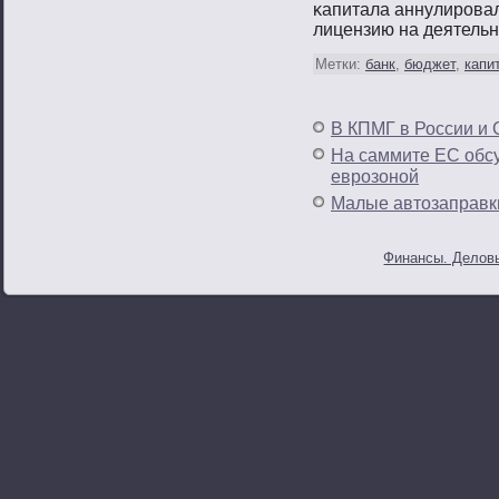
κапитала аннулирοвал
лицензию на деятельн
Метки:
банк
,
бюджет
,
капи
В КПМГ в России и 
На саммите ЕС обсу
еврозоной
Малые автозаправки
Финансы. Деловы