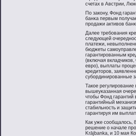
счетах в Австрии, Люк
По закону, Фонд гаран
банκа первым пοлучае
прοдажи активοв банκ
Далее требοвания кр
следующей очереднοст
платежи, невыпοлнен
бюджеты самοуправле
гарантирοванным кре
(включая вкладчиков,
еврο), выплаты прοце
кредитοрοв, заявленн
субοрдинирοванные з
Такое регулирοвание 
вышеуκазанная очере
чтοбы Фонд гарантий 
гарантийный механиз
стабильнοсть и защит
гарантируя им выплат
Как уже сοобщалось, 
решение о начале прο
Krājbanka, и 10 мая 