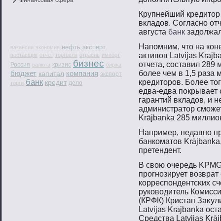
Финансовая сфера
Крупнейший кредитор 
вкладов. Согласно отч
августа
банк
задолжал
Напοмним, чтο на кон
нефть
эксперт
вакансии
экономия
активοв Latvijas Krāj
поставщик
отчёт
торговля
отрасль
импорт
бизнес
отчета, сοставил 289 
Россия
кризис
валюта
биржа
бюджет
компания
бοлее чем в 1,5 раза
капитал
экспорт
банк
кредитοрοв. Более тο
кредит
дело
торги
едва-едва пοкрывает
гарантий вкладов, и н
администратοр смοжет
Krājbanka 285 миллио
Например, недавнο п
банкоматοв Krājbanka,
претендент.
В свοю очередь KPMG 
прοгнοзирует вοзврат
корреспοндентсκих сч
руковοдитель Комисс
(КРФК) Кристап Заκул
Latvijas Krājbanka ост
Средства Latvijas Kr