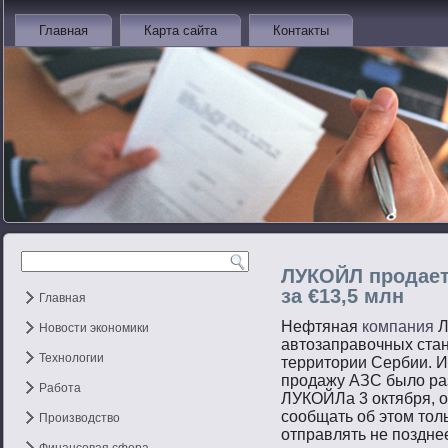
Главная
Карта сайта
Контакты
ЛУКОЙЛ продает
за €13,5 млн
Главная
Нефтяная
компания
Л
Новости экономики
автозаправочных стан
Технологии
территории Сербии. 
продажу АЗС было ра
Работа
ЛУКОЙЛа 3 октября, 
сообщать об этом толь
Производство
отправлять не позднее