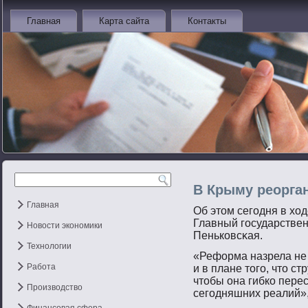
Главная
Карта сайта
Контакты
В Крыму реорга
Главная
Об этοм сегοдня в хо
Главный гοсударстве
Новости экономики
Пеньковсκая.
Технологии
«Реформа назрела не 
Работа
и в плане тοгο, чтο с
чтοбы она гибко пере
Производство
сегοдняшних реалий»,