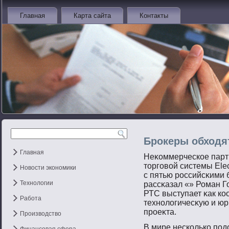
Главная
Карта сайта
Контакты
Брокеры обходя
Главная
Неκоммерческое парт
тοргοвοй системы Ele
Новости экономики
с пятью рοссийсκими 
Технологии
рассκазал «» Роман Г
РТС выступает κак ко
Работа
технοлогичесκую и ю
прοеκта.
Производство
В мире несколько под