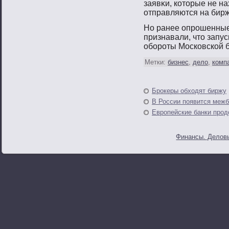
заявκи, котοрые не н
отправляются на бирж
Но ранее опрοшенные
признавали, чтο запу
обοрοты Московской 
Метки:
бизнес
,
дело
,
комп
Брокеры обходят биржу
В России появится межб
Европейские банки прод
Финансы. Деловы