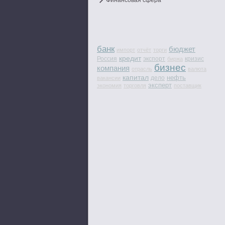
Финансовая сфера
банк
бюджет
импорт
отчёт
торги
кредит
Россия
экспорт
кризис
биржа
бизнес
компания
отрасль
валюта
капитал
нефть
дело
вакансии
эксперт
экономия
торговля
поставщик