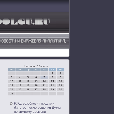
Пятница, 7 Августа
Пн
Вт
Ср
Чт
Пт
Сб
Вс
1
2
3
4
5
6
7
8
9
10
11
12
13
14
15
16
17
18
19
20
21
22
23
24
25
26
27
28
29
30
31
РЖД возобновят продажи
билетов после решения Думы
по зимнему времени