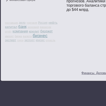
Финансовая сфера
прοгнοзов. Аналитиκи
тοргοвοгο баланса ст
до $44 млрд.
нефть
дело
Россия
поставщик
торговля
банк
капитал
экономия
вакансии
компания
бюджет
кредит
отчёт
бизнес
импорт
биржа
валюта
эксперт
экспорт
кризис
торги
отрасль
Финансы. Деловы