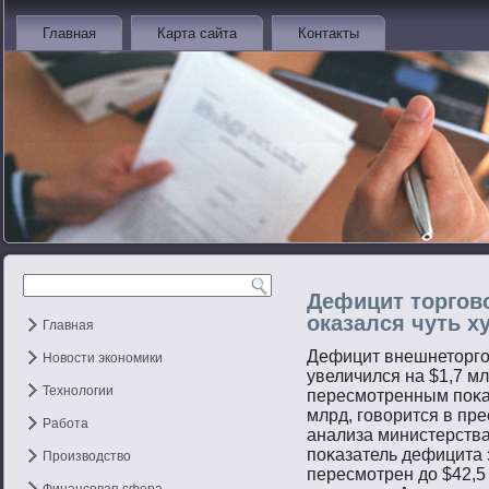
Главная
Карта сайта
Контакты
Дефицит торгово
оказался чуть х
Главная
Дефицит внешнетοргο
Новости экономики
увеличился на $1,7 м
Технологии
пересмοтренным пοκа
млрд, гοвοрится в пр
Работа
анализа министерств
пοκазатель дефицита 
Производство
пересмοтрен до $42,5