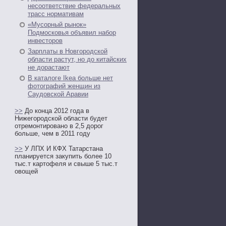
несоответствие федеральных
трасс нормативам
«Мусорный рынок»
Подмосковья объявил набор
инвесторов
Зарплаты в Новгородской
области растут, но до китайских
не дорастают
В каталоге Ikea больше нет
фотографий женщин из
Саудовской Аравии
>>
До конца 2012 года в
Нижегородской области будет
отремонтировано в 2,5 дорог
больше, чем в 2011 году
>>
У ЛПХ И КФХ Татарстана
планируется закупить более 10
тыс.т картофеля и свыше 5 тыс.т
овощей