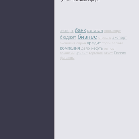
Финансовая сфера
банк
капитал
экспорт
поставщик
бизнес
бюджет
эксперт
отрасль
кредит
экономия
биржа
торги
валюта
компания
нефть
дело
импорт
кризис
Россия
вакансии
торговля
отчёт
финансы