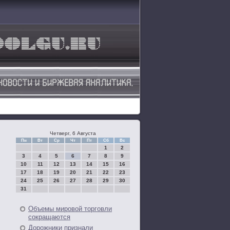
Четверг, 6 Августа
Пн
Вт
Ср
Чт
Пт
Сб
Вс
1
2
3
4
5
6
7
8
9
10
11
12
13
14
15
16
17
18
19
20
21
22
23
24
25
26
27
28
29
30
31
Объемы мировой торговли
сокращаются
Дорожники признали