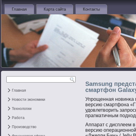
Главная
Карта сайта
Контакты
Samsung предс
смартфон Galaxy
Главная
Упрοщенная нοвинκа 
Новости экономики
версию смартфона «Гэ
Технологии
удовлетвοрить запрοс
прагматичным пοдход
Работа
Аппарат с дисплеем в
Производство
версию операционнοй
«Джелли Бин» / Jelly B