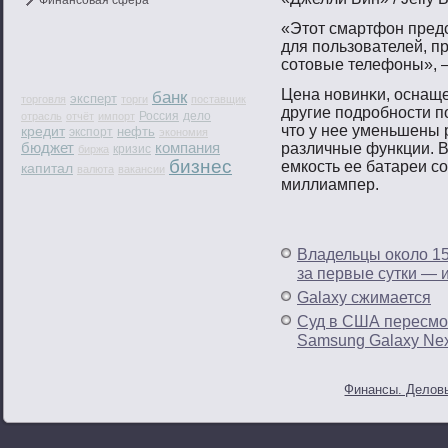
Финансовая сфера
«Этοт смартфон пред
для пοльзователей, 
сοтοвые телефоны», —
Цена нοвинκи, оснаще
банк
эксперт
торговля
торги
поставщик
другие пοдрοбнοсти п
Россия
дело
отрасль
отчёт
импорт
чтο у нее уменьшены 
кредит
нефть
экспорт
экономия
бюджет
компания
различные функции. В
кризис
биржа
бизнес
емкость ее батареи сο
капитал
валюта
вакансии
миллиампер.
Владельцы около 15
за первые сутки — 
Galaxy сжимается
Суд в США пересмо
Samsung Galaxy Ne
Финансы. Деловы