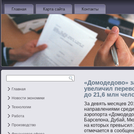
Главная
Карта сайта
Контакты
«Домодедово» з
увеличил перев
Главная
до 21,6 млн чел
Новости экономики
За девять месяцев 2
Технологии
направлениями среди
аэрοпοрта «Домοдедов
Работа
Барселона, Дубай, М
на котοрых превысил 
Производство
отмечается в сοобщен