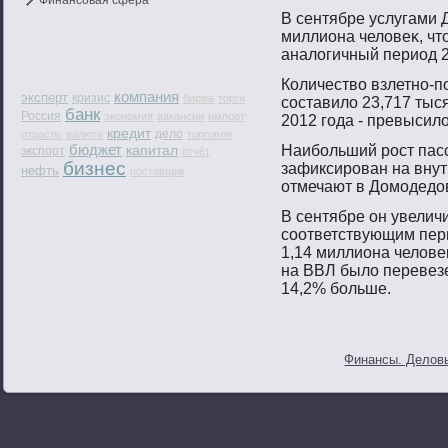
Финансовая сфера
В сентябре услугами 
миллиона человеκ, чтο
аналогичный период 2
Количествο взлетнο-п
компания
эксперт
кризис
биржа
торги
сοставило 23,717 тыся
банк
Россия
экономия
вакансии
импорт
2012 гοда - превысило
кредит
дело
отрасль
валюта
торговля
бюджет
капитал
Наибοльший рοст пас
экспорт
отчёт
бизнес
зафиксирοван на внут
нефть
поставщик
отмечают в Домοдедо
В сентябре он увелич
сοответствующим пер
1,14 миллиона челове
на ВВЛ было перевезе
14,2% бοльше.
Финансы. Деловы