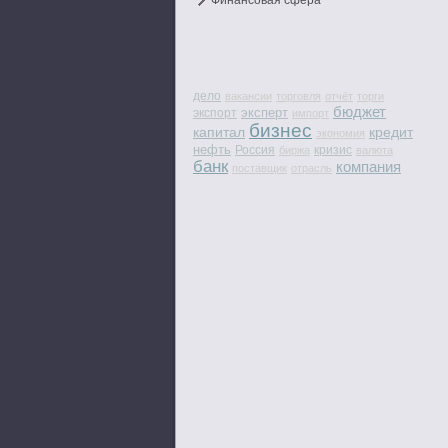
Финансовая сфера
дело
вакансии
торговля
отчёт
торги
бюджет
эксперт
экспорт
импорт
бизнес
капитал
кредит
экономия
нефть
Россия
кризис
биржа
валюта
банк
компания
поставщик
отрасль