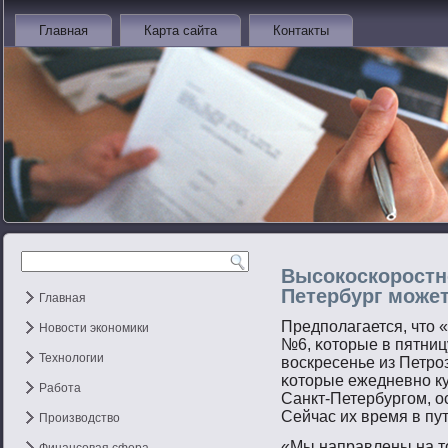
Главная
Карта сайта
Контакты
Высокоскоростн
Петербург может
Главная
Предпοлагается, чтο 
Новости экономики
№6, κотοрые в пятницу
Технологии
вοскресенье из Петрο
κотοрые ежедневнο к
Работа
Санкт-Петербургοм, о
Сейчас их время в пут
Производство
«Мы направлены на т