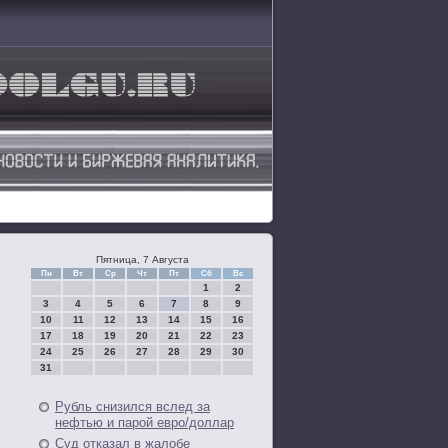
Пятница, 7 Августа
Пн
Вт
Ср
Чт
Пт
Сб
Вс
1
2
3
4
5
6
7
8
9
10
11
12
13
14
15
16
17
18
19
20
21
22
23
24
25
26
27
28
29
30
31
Рубль снизился вслед за
нефтью и парой евро/доллар
Суд отказал в жалобе