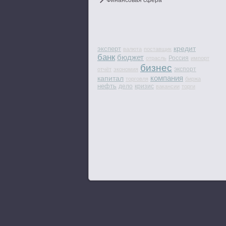
Финансовая сфера
кредит
эксперт
валюта
поставщик
банк
бюджет
Россия
отрасль
импорт
бизнес
экспорт
отчёт
экономия
компания
капитал
торговля
биржа
нефть
дело
кризис
вакансии
торги