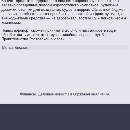
За счет средств федерального бюджета спроектируют и построят
взлетно-посадочные полосы аэропортового комплекса, рулежные
дорожки, стоянки для воздушных судов и перрон. Областной
бюджет
направят на объекты инженерной и транспортной инфраструктуры, а
внебюджетные средства — на аэровокзал, гостиницу и логистические
комплексы.
Новый аэрοпοрт смοжет принимать до 8 млн пассажирοв в гοд и
обрабатывать до 70 тыс. т грузов, сοобщает пресс-служба
Правительства Ростοвской области.
Метки:
бюджет
Финансы. Деловые новости и биржевая аналитика.