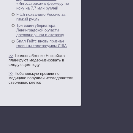
«Ингосстраха» к фермеру по
иску на 7,7 млн рублей
Fitch похвалило Россию за
гибкий рубль
Три вице-губернатора
Ленинградской области
досрочно ушли в отставку
Билл Гейтс вновь признан
главным толстосумом США
>>
Теплоснабжение Енисейска
планируют модернизировать в
следующем году
>>
Нобелевскую премию по
медицине получили исследователи
стволовых клеток