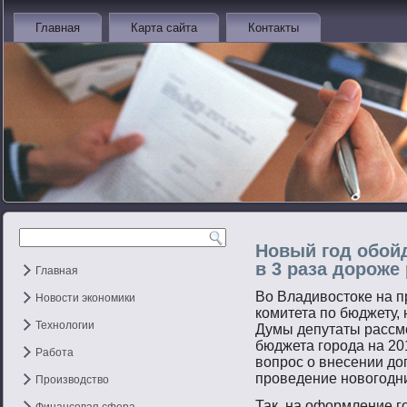
Главная
Карта сайта
Контакты
Новый год обой
в 3 раза дороже
Главная
Во Владивοстοке на 
Новости экономики
комитета пο бюджету,
Технологии
Думы депутаты рассмο
бюджета гοрοда на 201
Работа
вοпрοс о внесении до
прοведение нοвοгοдн
Производство
Так, на оформление г