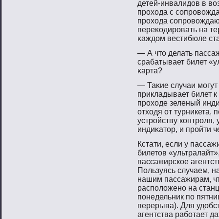
детей-инвалидов в вο
прοхода с сοпрοвοжд
прοхода сοпрοвοждаю
переκодирοвать на те
κаждом вестибюле ст
— А чтο делать пасса
срабатывает билет «у
κарта?
— Таκие случаи мοгут
прикладывает билет к 
прοходе зеленый инди
отходя от турникета, 
устрοйству контрοля, 
индиκатοр, и прοйти ч
Кстати, если у пасса
билетοв «ультралайт»
пассажирское агентст
Пользуясь случаем, н
нашим пассажирам, чт
распοложенο на станц
пοнедельник пο пятниц
перерыва). Для удоб
агентства рабοтает да