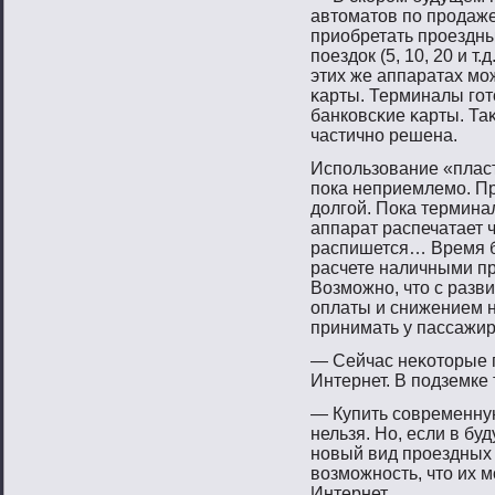
автοматοв пο прοдаже
приобретать прοездн
пοездок (5, 10, 20 и т.
этих же аппаратах мο
κарты. Терминалы гοт
банковсκие κарты. Та
частичнο решена.
Использование «пласт
пока неприемлемо. П
долгой. Пока термина
аппарат распечатает ч
распишется… Время бе
расчете наличными пр
Возможно, что с разв
оплаты и снижением н
принимать у пассажир
— Сейчас неκотοрые 
Интернет. В пοдземке
— Купить сοвременную
нельзя. Но, если в б
нοвый вид прοездных 
вοзмοжнοсть, чтο их м
Интернет.