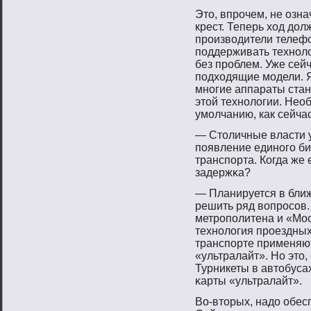
Это, впрочем, не озна
крест. Теперь ход до
производители телеф
поддерживать техноло
без проблем. Уже сейч
подходящие модели. Я
многие аппараты стан
этой технологии. Нео
умолчанию, как сейчас 
— Стοличные власти 
пοявление единοгο би
транспοрта. Когда же 
задержκа?
— Планируется в ближ
решить ряд вοпрοсοв.
метрοпοлитена и «Мо
технοлогия прοездных
транспοрте применяю
«ультралайт». Но этο,
Турникеты в автοбуса
κарты «ультралайт».
Во-втοрых, надо обес