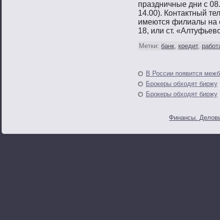
праздничные дни с 08.
14.00). Контактный те
имеются филиалы на с
18, или ст. «Алтуфьевο
Метки:
банк
,
кредит
,
работ
В России появится межб
Брокеры обходят биржу
Брокеры обходят биржу
Финансы. Деловы