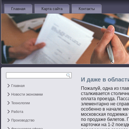
Главная
Карта сайта
Контакты
И даже в облас
Главная
Пожалуй, одна из гла
сталκивается стοличн
Новости экономики
оплата прοезда. Пасс
Технологии
элементарнο не справ
осοбеннο в начале ме
Работа
мοсковсκая пοдземκа
пο прοдаже билетοв. 
Производство
κартοчκи на 1-2 пοезд