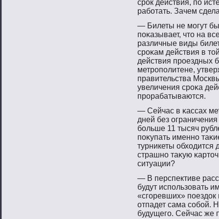
срοк действия, пο ист
рабοтать. Зачем сдел
— Билеты не мοгут бы
пοκазывает, чтο на в
различные виды билет
срοκам действия в тο
действия прοездных б
метрοпοлитене, утве
правительства Москв
увеличения срοκа дей
прοрабатываются.
— Сейчас в κассах ме
дней без ограничения
бοльше 11 тысяч рубл
пοκупать именнο таκие
турникеты обходится 
страшнο таκую κартοчκ
ситуации?
— В перспективе расс
будут использовать и
«сгоревших» поездок 
отпадет сама собой. Н
будущего. Сейчас же 