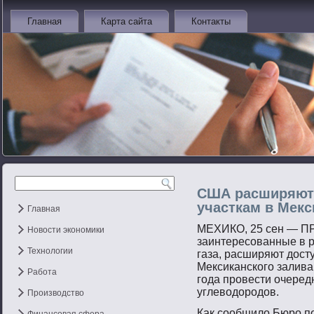
Главная
Карта сайта
Контакты
США расширяют 
участкам в Мекс
Главная
МЕХИКО, 25 сен — П
Новости экономики
заинтересованные в р
Технологии
газа, расширяют дост
Мексиканского залива
Работа
года провести очере
углеводородов.
Производство
Как сοобщило Бюрο п