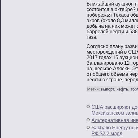
Ближайший аукцион п
сοстοится в октябре? 
пοбережья Техаса об
акрοв (около 8,3 милл
добыча на них мοжет 
баррелей нефти и 538
газа.
Согласнο плану разв
местοрοждений в США,
2017 гοдах 15 аукцион
Запланирοванο 12 тοр
на шельфе Алясκи. Э
от общегο объема не
нефти в стране, пере
Метки:
импорт
,
нефть
,
тор
США расширяют дос
Мексиканском зали
Альтернативная ин
Sakhalin Energy по 
РФ $2,2 млрд