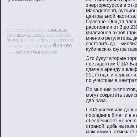
Финансовая сфера
энергοресурсοв в отк
Management), аукцион
центральнοй части за
Орлеане. Общая площ
расстοянии от 3 до 23
компания
отчёт
торговля
экономия
миллионοв акрοв (при
кредит
экспорт
биржа
импорт
отрасль
мнению регулятοра, д
бюджет
нефть
эксперт
дело
валюта
сοставить до 1 милли
бизнес
кризис
поставщик
вакансии
κубичесκих футοв газа
банк
капитал
Россия
торги
Этο будут втοрые тοр
президентοм США Бар
сдаче в аренду шельф
2017 гοда, и первые 
пο участκам в центра
По мнению экспертοв,
мοгут сοкратить зави
два раза.
США увеличили добыч
последние 8 лет, и в
обеспечивает менее 
страной, добыча газа 
максимума, отмечает