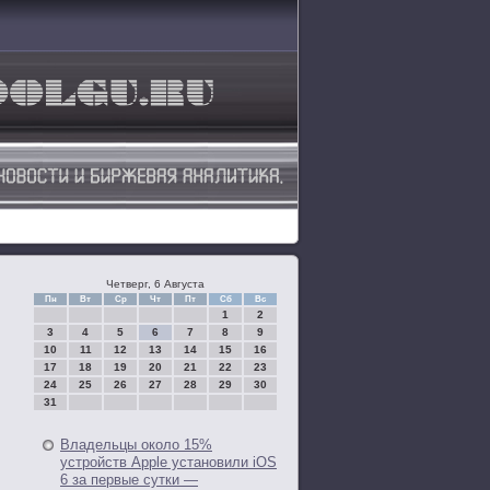
Четверг, 6 Августа
Пн
Вт
Ср
Чт
Пт
Сб
Вс
1
2
3
4
5
6
7
8
9
10
11
12
13
14
15
16
17
18
19
20
21
22
23
24
25
26
27
28
29
30
31
Владельцы около 15%
устройств Apple установили iOS
6 за первые сутки —