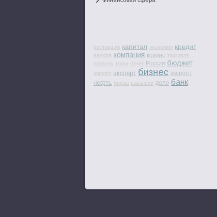
Финансовая сфера
капитал
кредит
поставщик
экономия
компания
кризис
валюта
торговля
бюджет
Россия
отрасль
торги
отчёт
бизнес
эксперт
экспорт
импорт
банк
нефть
дело
биржа
вакансии