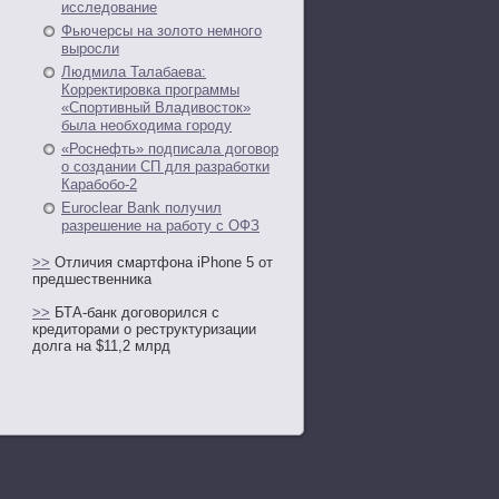
исследование
Фьючерсы на золото немного
выросли
Людмила Талабаева:
Корректировка программы
«Спортивный Владивосток»
была необходима городу
«Роснефть» подписала договор
о создании СП для разработки
Карабобо-2
Euroclear Bank получил
разрешение на работу с ОФЗ
>>
Отличия смартфона iPhone 5 от
предшественника
>>
БТА-банк договорился с
кредиторами о реструктуризации
долга на $11,2 млрд