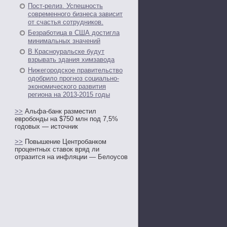
Пост-релиз. Успешность
современного бизнеса зависит
от счастья сотрудников.
Безработица в США достигла
минимальных значений
В Красноуральске будут
взрывать здания химзавода
Нижегородское правительство
одобрило прогноз социально-
экономического развития
региона на 2013-2015 годы
>>
Альфа-банк разместил
евробонды на $750 млн под 7,5%
годовых — источник
>>
Повышение Центробанком
процентных ставок вряд ли
отразится на инфляции — Белоусов