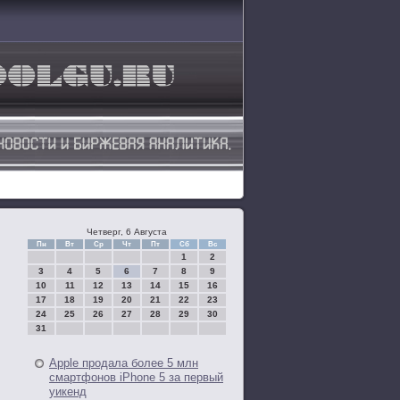
Четверг, 6 Августа
Пн
Вт
Ср
Чт
Пт
Сб
Вс
1
2
3
4
5
6
7
8
9
10
11
12
13
14
15
16
17
18
19
20
21
22
23
24
25
26
27
28
29
30
31
Apple продала более 5 млн
смартфонов iPhone 5 за первый
уикенд