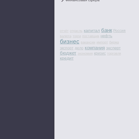
Финансовая сфера
банк
капитал
Россия
отчёт
отрасль
нефть
валюта
торги
поставщик
бизнес
вакансии
импорт
биржа
компания
эксперт
экспорт
дело
бюджет
кризис
экономия
торговля
кредит